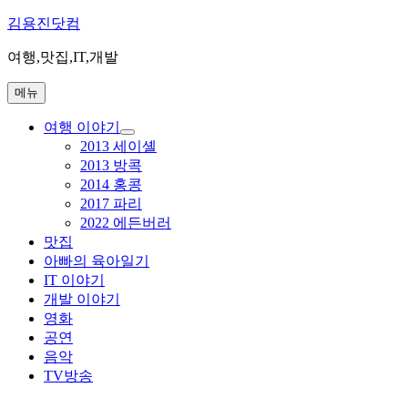
콘
김용진닷컴
텐
여행,맛집,IT,개발
츠
로
메뉴
바
로
여행 이야기
가
하
2013 세이셸
기
위
2013 방콕
메
2014 홍콩
뉴
2017 파리
확
장
2022 에든버러
맛집
아빠의 육아일기
IT 이야기
개발 이야기
영화
공연
음악
TV방송