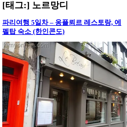
[태그:]
노르망디
파리여행 5일차 – 옹플뢰르 레스토랑, 에
펠탑 숙소 (한인콘도)