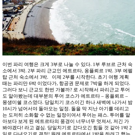
탑
숙
소
(한
인
콘
도)”
이번 파리 여행은 크게 3부로 나눌 수 있다. 1부 루브르 근처 숙
소에서 3박. 2부 파리 근교인 에트르타, 옹플뢰르 1박. 3부 에펠
탑 근처 숙소에서 3박. 이제 2부를 시작한다. 초기 여행 계획
때는 파리만 6박 이었다가, 항공권 문제로 7박을 하게 되었다.
그러다 보니 근교도 한번 가볼까? 로 시작해서 파리근교 투어
도 알아봤는데 대부분의 투어 코스가 에트르타 – 옹플뢰르 –
몽생미쉘 코스였다. 당일치기 코스이긴 하나 새벽에 나가서 밤
10시가 넘어서야 돌아오는 일정. 돌을 막 지난 아기를 데리고
는 도저히 소화할 수 없는 일정이여서 투어는 패스. 투어를 알
아보다 보게 된 에트르타의 풍경이 너무너무 멋져서, 저긴 가
봐야겠다! 라고 결심. 당일치기로 갔다오긴 힘들 것 같아 1박 2
일로 다녀오기로 결정! 원래 에트르타에서 1박을 하려고 했는