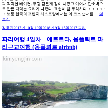
과 딱딱한 베이컨, 푸딩 같은게 같이 나왔고 이어서 단호박으
로 만든 떠먹는 요리가 나왔다. 표현이 참 무식하다ㅋㅋㅋㅋㅋ
ㅋ 보통 한국의 프렌치 레스토랑에서는 이 코스 순서를 …
더
“파
보기
리
글
작
카
김용진
2017년 10월 19일
2018년 9월 15일
2017 파리
여
쓴
성
테
행
이
일
고
파리여행 4일차 – 에트르타, 옹플뢰르 파
5
자
리
일
리근교여행 (옹플뢰르 airbnb)
차
–
옹
플
뢰
르
레
스
토
랑,
에
펠