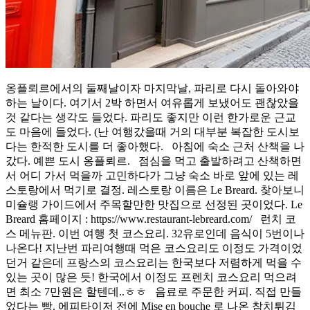
옹플뢰르에서의 둘째날이자 마지막날, 파리로 다시 돌아와야
하는 날이다. 여기서 2박 하면서 여유롭게 보냈어도 괜찮았을
것 같다는 생각도 들었다. 파리도 좋지만 이런 한가로운 근교
도 마음에 들었다. (난 여행갔을때 거의 대부분 복잡한 도시보
다는 한적한 도시를 더 좋아했다. 아침에 숙소 근처 산책을 나
갔다. 예쁜 도시 옹플뢰르. 점심을 먹고 출발하려고 산책하면
서 어디 가서 먹을까 고민하다가 그냥 숙소 바로 앞에 있는 레
스토랑에서 먹기로 결정. 레스토랑 이름은 Le Breard. 찾아보니
미슐랭 가이드에서 주목할만한 맛집으로 선정된 곳이었다. Le
Breard 홈페이지 : https://www.restaurant-lebreard.com/ 런치 코
스 메뉴판. 이번 여행 첫 코스요리. 32유로인데 음식이 5번이나
나온다! 지난번 파리여행때 먹은 코스요리도 이정도 가격이었
던거 같은데 프랑스의 코스요리는 한국보다 저렴하게 먹을 수
있는 곳이 많은 듯! 한국에서 이정도 프렌치 코스요리 먹으려
면 최소 7만원은 할텐데..ㅎㅎ 음료로 주문한 커피. 직접 만들
었다는 빵. 에피타이저 전에 Mise en bouche 로 나온 참치튀김