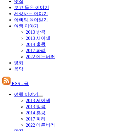
맛집
보고 들은 이야기
세상사는 이야기
아빠의 육아일기
여행 이야기
2013 방콕
2013 세이셸
2014 홍콩
2017 파리
2022 에든버러
영화
음악
RSS - 글
여행 이야기
하
2013 세이셸
위
2013 방콕
메
2014 홍콩
뉴
2017 파리
확
장
2022 에든버러