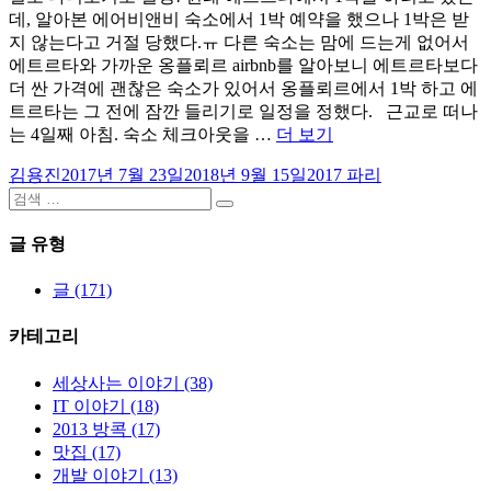
데, 알아본 에어비앤비 숙소에서 1박 예약을 했으나 1박은 받
지 않는다고 거절 당했다.ㅠ 다른 숙소는 맘에 드는게 없어서
에트르타와 가까운 옹플뢰르 airbnb를 알아보니 에트르타보다
더 싼 가격에 괜찮은 숙소가 있어서 옹플뢰르에서 1박 하고 에
트르타는 그 전에 잠깐 들리기로 일정을 정했다. 근교로 떠나
“파
는 4일째 아침. 숙소 체크아웃을 …
더 보기
리
글
작
카
김용진
2017년 7월 23일
2018년 9월 15일
2017 파리
여
쓴
검
성
테
행
검
이
색:
일
고
4
색
자
리
글 유형
일
차
–
글 (171)
에
트
카테고리
르
타,
세상사는 이야기 (38)
옹
IT 이야기 (18)
플
2013 방콕 (17)
뢰
맛집 (17)
르
개발 이야기 (13)