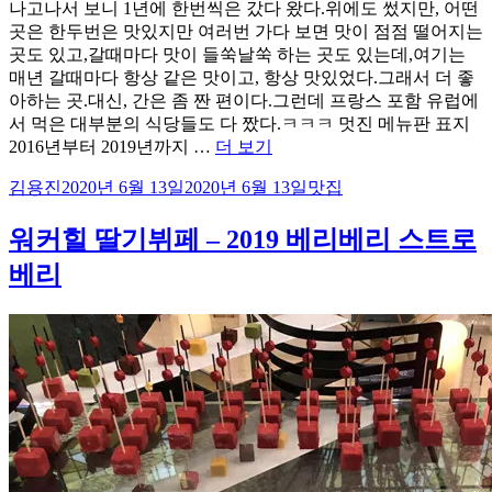
나고나서 보니 1년에 한번씩은 갔다 왔다.위에도 썼지만, 어떤
곳은 한두번은 맛있지만 여러번 가다 보면 맛이 점점 떨어지는
곳도 있고,갈때마다 맛이 들쑥날쑥 하는 곳도 있는데,여기는
매년 갈때마다 항상 같은 맛이고, 항상 맛있었다.그래서 더 좋
아하는 곳.대신, 간은 좀 짠 편이다.그런데 프랑스 포함 유럽에
서 먹은 대부분의 식당들도 다 짰다.ㅋㅋㅋ 멋진 메뉴판 표지
“레
2016년부터 2019년까지 …
더 보기
스
글
작
카
김용진
2020년 6월 13일
2020년 6월 13일
맛집
쁘
쓴
성
테
아
이
일
고
워커힐 딸기뷔페 – 2019 베리베리 스트로
뒤
자
리
이
베리
부
–
최
고
의
프
렌
치
레
스