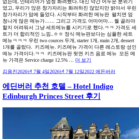
없는데, 인테리어가 엄청 화려했다. 대신 약간 어두운 분위기
였고, 우리가 앉은 창가자리는 화려하진 않았지만 밝아서 우린
창가자리가 맘에 들었다. 시작부터 화려한 메뉴판 ​ 펼치면 엄
청나게 많은 메뉴가…… 그리고 가격도 어마어마… 뭘 골라야
할지 어려워서 그냥 세트메뉴를 시키기로 했다.ㅋㅋ 가격도 세
트가 더 합리적인 느낌..ㅎㅎ 정식 메뉴판보다는 심플한 세트
메뉴ㅋㅋㅋ 우린 two cources 두개, starter 1개, main 2개, dessert
1개를 골랐다. ​ 키즈메뉴. 키즈메뉴 가격이 다른 레스토랑 성인
메뉴 가격이다.ㅋㅋ ​ 키즈메뉴판 뒷면 키즈 음료 메뉴 ​ 모든 메
“에
뉴 가격은 Service charge 12.5% …
더 보기
든
글
작
카
김용진
2026년 7월 4일
2026년 7월 12일
2022 에든버러
버
쓴
성
테
러
이
일
고
에딘버러 추천 호텔 – Hotel Indigo
맛
자
리
집
Edinburgh Princes Street 후기
–
The
Ivy
On
The
Square”