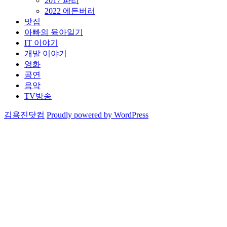
2017 파리
확
장
2022 에든버러
맛집
아빠의 육아일기
IT 이야기
개발 이야기
영화
공연
음악
TV방송
김용진닷컴
Proudly powered by WordPress