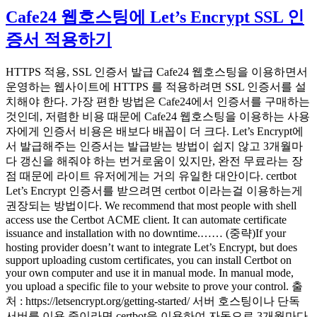
이
일
고
php
Cafe24 웹호스팅에 Let’s Encrypt SSL 인
7.4
자
리
증서 적용하기
로
변
경
HTTPS 적용, SSL 인증서 발급 Cafe24 웹호스팅을 이용하면서
시
운영하는 웹사이트에 HTTPS 를 적용하려면 SSL 인증서를 설
오
치해야 한다. 가장 편한 방법은 Cafe24에서 인증서를 구매하는
류
것인데, 저렴한 비용 때문에 Cafe24 웹호스팅을 이용하는 사용
해
자에게 인증서 비용은 배보다 배꼽이 더 크다. Let’s Encrypt에
결”
서 발급해주는 인증서는 발급받는 방법이 쉽지 않고 3개월마
다 갱신을 해줘야 하는 번거로움이 있지만, 완전 무료라는 장
점 때문에 라이트 유저에게는 거의 유일한 대안이다. certbot
Let’s Encrypt 인증서를 받으려면 certbot 이라는걸 이용하는게
권장되는 방법이다. We recommend that most people with shell
access use the Certbot ACME client. It can automate certificate
issuance and installation with no downtime.…… (중략)If your
hosting provider doesn’t want to integrate Let’s Encrypt, but does
support uploading custom certificates, you can install Certbot on
your own computer and use it in manual mode. In manual mode,
you upload a specific file to your website to prove your control. 출
처 : https://letsencrypt.org/getting-started/ 서버 호스팅이나 단독
서버를 이용 중이라면 certbot을 이용하여 자동으로 3개월마다