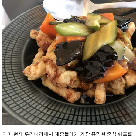
2019
베
리
베
리
스
트
로
베
리”
아마 현재 우리나라에서 대중들에게 가장 유명한 중식 쉐프를