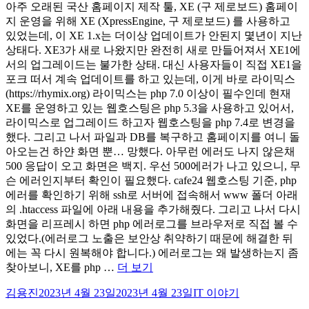
호
아주 오래된 국산 홈페이지 제작 툴, XE (구 제로보드) 홈페이
텔
지 운영을 위해 XE (XpressEngine, 구 제로보드) 를 사용하고
–
있었는데, 이 XE 1.x는 더이상 업데이트가 안된지 몇년이 지난
Hotel
상태다. XE3가 새로 나왔지만 완전히 새로 만들어져서 XE1에
Indigo
서의 업그레이드는 불가한 상태. 대신 사용자들이 직접 XE1을
Edinburgh
포크 떠서 계속 업데이트를 하고 있는데, 이게 바로 라이믹스
Princes
(https://rhymix.org) 라이믹스는 php 7.0 이상이 필수인데 현재
Street
후
XE를 운영하고 있는 웹호스팅은 php 5.3을 사용하고 있어서,
기”
라이믹스로 업그레이드 하고자 웹호스팅을 php 7.4로 변경을
했다. 그리고 나서 파일과 DB를 복구하고 홈페이지를 여니 돌
아오는건 하얀 화면 뿐… 망했다. 아무런 에러도 나지 않은채
500 응답이 오고 화면은 백지. 우선 500에러가 나고 있으니, 무
슨 에러인지부터 확인이 필요했다. cafe24 웹호스팅 기준, php
에러를 확인하기 위해 ssh로 서버에 접속해서 www 폴더 아래
의 .htaccess 파일에 아래 내용을 추가해줬다. 그리고 나서 다시
화면을 리프레시 하면 php 에러로그를 브라우저로 직접 볼 수
있었다.(에러로그 노출은 보안상 취약하기 때문에 해결한 뒤
에는 꼭 다시 원복해야 합니다.) 에러로그는 왜 발생하는지 좀
“XE
찾아보니, XE를 php …
더 보기
운
글
작
카
김용진
2023년 4월 23일
2023년 4월 23일
IT 이야기
영
쓴
성
테
중