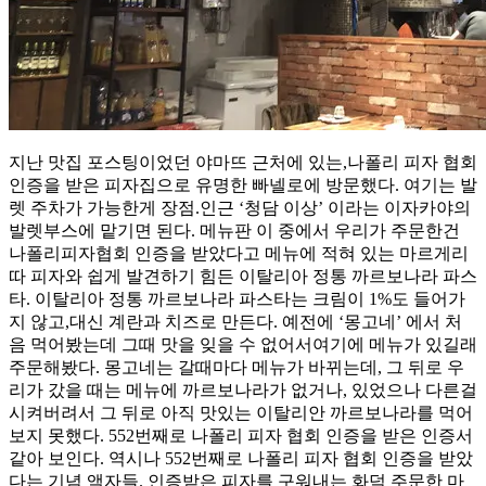
지난 맛집 포스팅이었던 야마뜨 근처에 있는,나폴리 피자 협회
인증을 받은 피자집으로 유명한 빠넬로에 방문했다. 여기는 발
렛 주차가 가능한게 장점.인근 ‘청담 이상’ 이라는 이자카야의
발렛부스에 맡기면 된다. 메뉴판 이 중에서 우리가 주문한건
나폴리피자협회 인증을 받았다고 메뉴에 적혀 있는 마르게리
따 피자와 쉽게 발견하기 힘든 이탈리아 정통 까르보나라 파스
타. 이탈리아 정통 까르보나라 파스타는 크림이 1%도 들어가
지 않고,대신 계란과 치즈로 만든다. 예전에 ‘몽고네’ 에서 처
음 먹어봤는데 그때 맛을 잊을 수 없어서여기에 메뉴가 있길래
주문해봤다. 몽고네는 갈때마다 메뉴가 바뀌는데, 그 뒤로 우
리가 갔을 때는 메뉴에 까르보나라가 없거나, 있었으나 다른걸
시켜버려서 그 뒤로 아직 맛있는 이탈리안 까르보나라를 먹어
보지 못했다. 552번째로 나폴리 피자 협회 인증을 받은 인증서
같아 보인다. 역시나 552번째로 나폴리 피자 협회 인증을 받았
다는 기념 액자들. 인증받은 피자를 구워내는 화덕 주문한 마