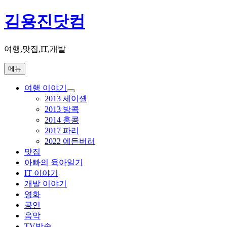
콘
김용진닷컴
텐
츠
로
여행,맛집,IT,개발
바
로
메뉴
가
여행 이야기
기
하
2013 세이셸
위
2013 방콕
메
2014 홍콩
뉴
2017 파리
확
장
2022 에든버러
맛집
아빠의 육아일기
IT 이야기
개발 이야기
영화
공연
음악
TV방송