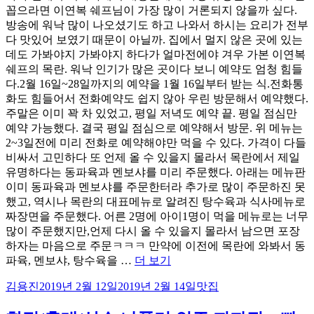
꼽으라면 이연복 쉐프님이 가장 많이 거론되지 않을까 싶다.
방송에 워낙 많이 나오셨기도 하고 나와서 하시는 요리가 전부
다 맛있어 보였기 때문이 아닐까. 집에서 멀지 않은 곳에 있는
데도 가봐야지 가봐야지 하다가 얼마전에야 겨우 가본 이연복
쉐프의 목란. 워낙 인기가 많은 곳이다 보니 예약도 엄청 힘들
다.2월 16일~28일까지의 예약을 1월 16일부터 받는 식.전화통
화도 힘들어서 전화예약도 쉽지 않아 우린 방문해서 예약했다.
주말은 이미 꽉 차 있었고, 평일 저녁도 예약 끝. 평일 점심만
예약 가능했다. 결국 평일 점심으로 예약해서 방문. 위 메뉴는
2~3일전에 미리 전화로 예약해야만 먹을 수 있다. 가격이 다들
비싸서 고민하다 또 언제 올 수 있을지 몰라서 목란에서 제일
유명하다는 동파육과 멘보샤를 미리 주문했다. 아래는 메뉴판
이미 동파육과 멘보샤를 주문한터라 추가로 많이 주문하진 못
했고, 역시나 목란의 대표메뉴로 알려진 탕수육과 식사메뉴로
짜장면을 주문했다. 어른 2명에 아이1명이 먹을 메뉴로는 너무
많이 주문했지만,언제 다시 올 수 있을지 몰라서 남으면 포장
하자는 마음으로 주문ㅋㅋㅋ 만약에 이전에 목란에 와봐서 동
“연
파육, 멘보샤, 탕수육을 …
더 보기
희
글
작
카
김용진
2019년 2월 12일
2019년 2월 14일
맛집
동
쓴
성
테
중