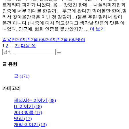
르게리따 피자가 나왔다. 음… 맛있긴 한데… 나폴리피자협회
인증에 너무 기대를 한걸까… 부근에 왔다면 먹어볼만 한데,멀
리서 찾아올만큼은 아닌 것 같달까…(물론 우린 멀리서 찾아
온건 아니다.) 나중에 다시 먹고싶다고 생각날 만큼의 맛은 아
“합
니었다. 인근에, 협회 인증을 못받았지만 …
더 보기
정/
글
작
카
김용진
2019년 2월 6일
2019년 2월 6일
맛집
홍
쓴
페
페
페
성
테
1
2
…
22
다음 쪽
글
대/
이
이
검
이
이
일
고
상
페
검
지
색:
지
지
자
리
수
색
글 유형
이
나
폴
지
글 (171)
리
매
인
카테고리
증
김
피
세상사는 이야기 (38)
자
IT 이야기 (18)
집
2013 방콕 (17)
–
빠
맛집 (17)
넬
개발 이야기 (13)