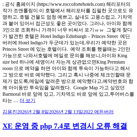
; 공식 홈페이지 (https://www.roccofortehotels.com) 해리포터의
작가 조앤롤링이 이 호텔에서 해리포터를 집필한 곳으로도 유
명하고, 호텔 건물도 엄청 예쁘고, 실내도 고풍스럽고, 기차역
과 붙어 있어서 접근성도 좋은 곳이었다. 그러나, 아이와 함께
3인으로 조회하니 가격이 너무 비싸서 포기ㅠㅠ ​ 그렇게 찾다
가 발견한 호텔은 Hotel Indigo Edinburgh – Princes Street ​ 에딘
버러에 Hotel Indigo가 두군데가 있는데,우리가 예약한 곳은
Princes Street 에 있는 호텔이다. ​ 예약 조회를 했을때는 2인만
가능으로 나와서호텔에 메일로 문의를 해보니,아이와 King
size bed 하나에 세명이서 자는게 상관없으면King Premium
room 으로 예약을 하면 아이와 함께 투숙이 가능하다고 해서
그 방으로 바로 예약했다. 그리고 혹시 나중에 체크인할때 문
제가 없도록,메일에 알려준 방으로 예악했다고,예약번호와 함
께 아이동반 투숙임을 알려줬다. ​ Google Map 가고 싶었던
Barmoral 바로 앞에 있고, 기차역도 바로 앞에 있고,투어버스를
“에
타는 …
더 보기
딘
글
작
카
김용진
2026년 2월 8일
2026년 2월 13일
2022 에든버러
버
쓴
성
테
러
이
일
고
XE 운영 중 php 7.4로 변경시 오류 해결
추
자
리
천