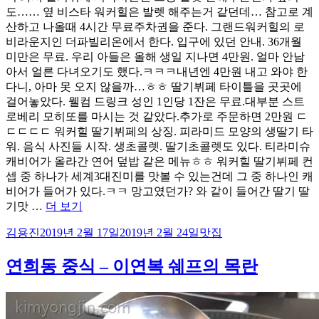
도…… 옆 비스타 워커힐은 발렛 해주는거 같던데… 참고로 계
산하고 나올때 4시간 무료주차권을 준다. 그랜드워커힐의 로
비라운지인 더파빌리온에서 한다. 입구에 있던 안내. 36개월
미만은 무료. 우리 아들은 올해 생일 지나면 4만원. 얼마 안남
아서 얼른 다녀오기도 했다.ㅋㅋㅋ내년엔 4만원 내고 와야 한
다니, 아마 못 오지 않을까…ㅎㅎ 딸기뷔페 타이틀을 곳곳에
걸어놓았다. 웰컴 드링크 성인 1인당 1잔은 무료.대부분 스트
로베리 모히또를 마시는 것 같았다.추가로 주문하면 2만원 ㄷ
ㄷㄷㄷㄷ 워커힐 딸기뷔페의 상징. 피라미드 모양의 생딸기 타
워. 음식 사진들 시작. 생초콜렛. 딸기초콜렛도 있다. 티라미슈
캐비어가 올라간 연어 덮밥 같은 메뉴ㅎㅎ 워커힐 딸기뷔페 컨
셉 중 하나가 세계3대진미를 맛볼 수 있는건데 그 중 하나인 캐
비어가 들어가 있다.ㅋㅋ 망고였던가? 와 같이 들어간 딸기 딸
“워
기맛 …
더 보기
커
글
작
카
김용진
2019년 2월 17일
2019년 2월 24일
맛집
힐
쓴
성
테
딸
이
일
고
연희동 중식 – 이연복 쉐프의 목란
기
자
리
뷔
페
–