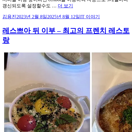
“Cafe24
갱신되도록 설정할수도 …
더 보기
웹
글
작
카
김용진
2023년 2월 8일
2025년 8월 12일
IT 이야기
호
쓴
성
테
스
이
일
고
레스쁘아 뒤 이부 – 최고의 프렌치 레스토
팅
자
리
에
랑
Let’s
Encrypt
SSL
인
증
서
적
용
하
기”