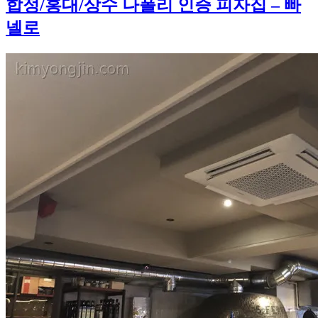
이
일
고
합정/홍대/상수 나폴리 인증 피자집 – 빠
식
자
리
–
넬로
이
연
복
쉐
프
의
목
란”