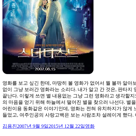
영화를 보고 싶긴 한데, 마땅히 볼 영화가 없어서 뭘 볼까 알아
없이 그냥 보러간 영화라는 소리다. 내가 알고 간 것은, 판타
끝난다. 이렇게 쓰면 별 내용없는 그냥 그런 영화라고 생각할지
의 마음을 얻기 위해 하늘에서 떨어진 별을 찾으러 나선다. 별을
어린이용 동화같은 이야기인데, 영화는 전혀 유치하지가 않게 느
들었고, 여주인공의 사랑고백은 보는 사람조차 설레이게 했다. 
글
작
카
김용진
2007년 9월 9일
2015년 12월 22일
영화
쓴
성
테