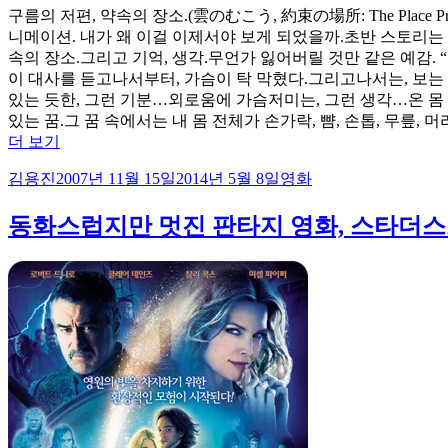
구름의 저편, 약속의 장소.(雲のむこう, 約束の場所: The Place P
니메이션. 내가 왜 이걸 이제서야 보게 되었을까.초반 스토리는
속의 장소.그리고 기억, 생각.무언가 잃어버릴 것만 같은 예감.
이 대사를 듣고나서부터, 가슴이 탁 막혔다.그리고나서는, 보는
있는 듯한, 그런 기분…외로움에 가슴저미는, 그런 생각…온 몸 
있는 꿈.그 꿈 속에서는 내 몸 전체가 손가락, 뺨, 손톱, 무릎
“구
더 보기
름
글
작
카
김용진
2007년 11월 15일
2014년 5월 8일
영화
의
쓴
성
테
저
이
일
고
동화스럽지만 멋진 판타지 영화, 스타더스트(S
편,
자
리
약
속
의
장
소”