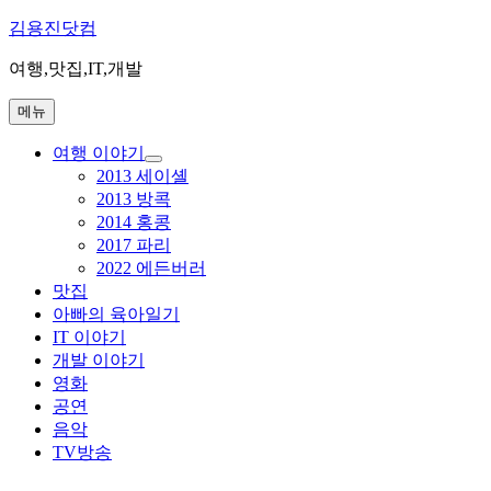
콘
김용진닷컴
텐
여행,맛집,IT,개발
츠
로
메뉴
바
로
여행 이야기
가
하
2013 세이셸
기
위
2013 방콕
메
2014 홍콩
뉴
2017 파리
확
장
2022 에든버러
맛집
아빠의 육아일기
IT 이야기
개발 이야기
영화
공연
음악
TV방송