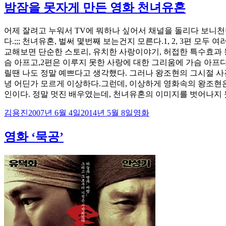
이
일
고
밤잠을 못자게 만든 영화 천녀유혼
자
리
어제 잘려고 누워서 TV에 뭐하나 싶어서 채널을 돌리다 보니천
다.;;; 천녀유혼, 벌써 몇번째 보는건지 모른다.1, 2, 3편 모
교해보면 단순한 스토리, 유치한 사랑이야기, 허접한 특수효과
슴 아프고,2편은 이루지 못한 사랑에 대한 그리움에 가슴 아프
릴땐 나도 정말 예쁘다고 생각했다. 그러나 왕조현의 그시절 사
녕 어딘가 모르게 이상하다.그런데, 이상하게 영화속의 왕조현은
인이다. 정말 멋진 배우였는데, 천녀유혼의 이미지를 벗어나지
글
작
카
김용진
2007년 6월 4일
2014년 5월 8일
영화
쓴
성
테
이
일
고
영화 ‘묵공’
자
리