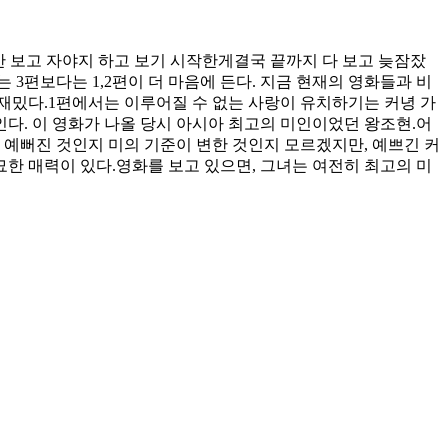
지
만
멋
만 보고 자야지 하고 보기 시작한게결국 끝까지 다 보고 늦잠잤
진
로는 3편보다는 1,2편이 더 마음에 든다. 지금 현재의 영화들과 비
판
재밌다.1편에서는 이루어질 수 없는 사랑이 유치하기는 커녕 가
타
인다. 이 영화가 나올 당시 아시아 최고의 미인이었던 왕조현.어
지
 예뻐진 것인지 미의 기준이 변한 것인지 모르겠지만, 예쁘긴 커
영
한 매력이 있다.영화를 보고 있으면, 그녀는 여전히 최고의 미
화,
스
타
더
스
트
(Stardust)”