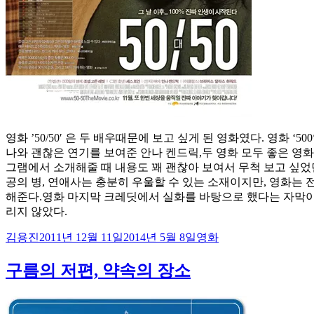
영화 ’50/50′ 은 두 배우때문에 보고 싶게 된 영화였다. 영화 
나와 괜찮은 연기를 보여준 안나 켄드릭,두 영화 모두 좋은 영
그램에서 소개해줄 때 내용도 꽤 괜찮아 보여서 무척 보고 싶었던
공의 병, 연애사는 충분히 우울할 수 있는 소재이지만, 영화는
해준다.영화 마지막 크레딧에서 실화를 바탕으로 했다는 자막이
리지 않았다.
글
작
카
김용진
2011년 12월 11일
2014년 5월 8일
영화
쓴
성
테
이
일
고
구름의 저편, 약속의 장소
자
리