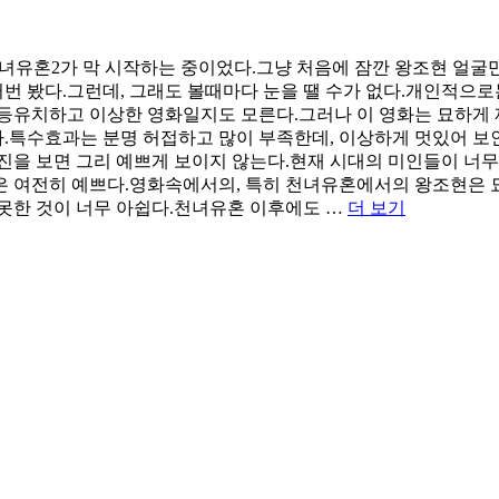
녀유혼2가 막 시작하는 중이었다.그냥 처음에 잠깐 왕조현 얼굴
두 여러번 봤다.그런데, 그래도 볼때마다 눈을 땔 수가 없다.개인적으
 등유치하고 이상한 영화일지도 모른다.그러나 이 영화는 묘하게 
다.특수효과는 분명 허접하고 많이 부족한데, 이상하게 멋있어 보
진을 보면 그리 예쁘게 보이지 않는다.현재 시대의 미인들이 너무
 여전히 예쁘다.영화속에서의, 특히 천녀유혼에서의 왕조현은 묘
“밤
 못한 것이 너무 아쉽다.천녀유혼 이후에도 …
더 보기
잠
을
못
자
게
만
든
영
화
천
녀
유