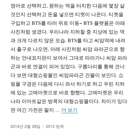
영어로 선택하고, 원하는 역을 터치한 다음에 몇장 살
것인지 선택하고 돈을 넣으면 티켓이 나온다. 티켓을
구입하고 BTS를 타러 위로 이동~ BTS 플랫폼은 아래
사진처럼 생겼다. 우리나라 지하철 중 지상에 있는 역
과 크게 다르지 않은 모습. BTS를 타고 씨암역에 내려
서 출구로 나오면, 아래 사진처럼 씨암 파라곤으로 향
하는 안내표지판이 보여서 그대로 따라가니 씨암 파라
곤과 바로 연결이 되어 있었다. 구름다리를 통해 건너
다 보면 대형쇼핑몰인 씨암파라곤 건물이 보인다. 쇼
핑몰 구경은 다음에 다시 와서 하기로 하고 우린 지하
에 있는 고메마켓으로 바로 향했다. 고메마켓은 우리
나라 이마트같은 방콕의 대형쇼핑몰이다. 차이가 있다
“2013 방콕여행 2일차 – 씨암 
면 여긴 가전은 팔지 …
더 보기
작
카
2014년 2월 28일
2013 방콕
성
테
일
고