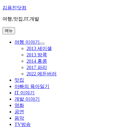
콘
김용진닷컴
텐
여행,맛집,IT,개발
츠
로
메뉴
바
로
여행 이야기
가
하
2013 세이셸
기
위
2013 방콕
메
2014 홍콩
뉴
2017 파리
확
장
2022 에든버러
맛집
아빠의 육아일기
IT 이야기
개발 이야기
영화
공연
음악
TV방송