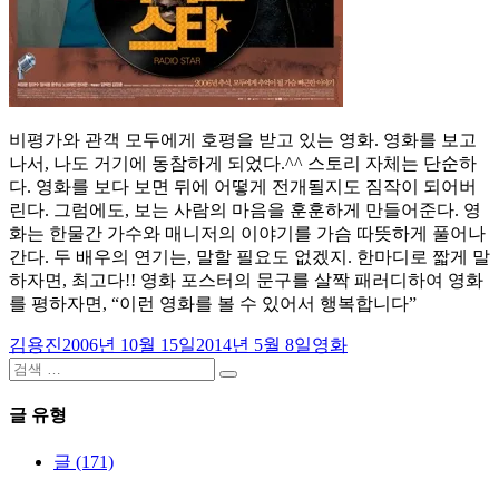
비평가와 관객 모두에게 호평을 받고 있는 영화. 영화를 보고
나서, 나도 거기에 동참하게 되었다.^^ 스토리 자체는 단순하
다. 영화를 보다 보면 뒤에 어떻게 전개될지도 짐작이 되어버
린다. 그럼에도, 보는 사람의 마음을 훈훈하게 만들어준다. 영
화는 한물간 가수와 매니저의 이야기를 가슴 따뜻하게 풀어나
간다. 두 배우의 연기는, 말할 필요도 없겠지. 한마디로 짧게 말
하자면, 최고다!! 영화 포스터의 문구를 살짝 패러디하여 영화
를 평하자면, “이런 영화를 볼 수 있어서 행복합니다”
글
작
카
김용진
2006년 10월 15일
2014년 5월 8일
영화
쓴
검
성
테
검
이
색:
일
고
색
자
리
글 유형
글 (171)