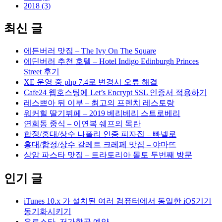
2018 (3)
최신 글
에든버러 맛집 – The Ivy On The Square
에딘버러 추천 호텔 – Hotel Indigo Edinburgh Princes
Street 후기
XE 운영 중 php 7.4로 변경시 오류 해결
Cafe24 웹호스팅에 Let’s Encrypt SSL 인증서 적용하기
레스쁘아 뒤 이부 – 최고의 프렌치 레스토랑
워커힐 딸기뷔페 – 2019 베리베리 스트로베리
연희동 중식 – 이연복 쉐프의 목란
합정/홍대/상수 나폴리 인증 피자집 – 빠넬로
홍대/합정/상수 갈레트 크레페 맛집 – 야마뜨
상암 파스타 맛집 – 트라토리아 몰토 두번째 방문
인기 글
iTunes 10.x 가 설치된 여러 컴퓨터에서 동일한 iOS기기
동기화시키기
유로스타, 저가항공 예약