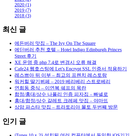
2020 (1)
2019 (7)
2018 (3)
최신 글
에든버러 맛집 – The Ivy On The Square
에딘버러 추천 호텔 – Hotel Indigo Edinburgh Princes
Street 후기
XE 운영 중 php 7.4로 변경시 오류 해결
Cafe24 웹호스팅에 Let’s Encrypt SSL 인증서 적용하기
레스쁘아 뒤 이부 – 최고의 프렌치 레스토랑
워커힐 딸기뷔페 – 2019 베리베리 스트로베리
연희동 중식 – 이연복 쉐프의 목란
합정/홍대/상수 나폴리 인증 피자집 – 빠넬로
홍대/합정/상수 갈레트 크레페 맛집 – 야마뜨
상암 파스타 맛집 – 트라토리아 몰토 두번째 방문
인기 글
iTunes 10.x 가 설치된 여러 컴퓨터에서 동일한 iOS기기