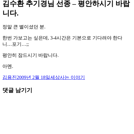
김수환 추기경님 선종 – 평안하시기 바랍
니다.
정말 큰 별이셨던 분.
한번 가보고는 싶은데, 3-4시간은 기본으로 기다려야 한다
니…포기…;;
평안히 잠드시기 바랍니다.
아멘.
글
작
카
김용진
2009년 2월 18일
세상사는 이야기
쓴
성
테
댓글 남기기
이
일
고
자
리