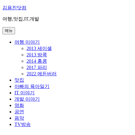
콘
김용진닷컴
텐
여행,맛집,IT,개발
츠
로
메뉴
바
로
여행 이야기
가
2013 세이셸
기
2013 방콕
2014 홍콩
2017 파리
2022 에든버러
맛집
아빠의 육아일기
IT 이야기
개발 이야기
영화
공연
음악
TV방송