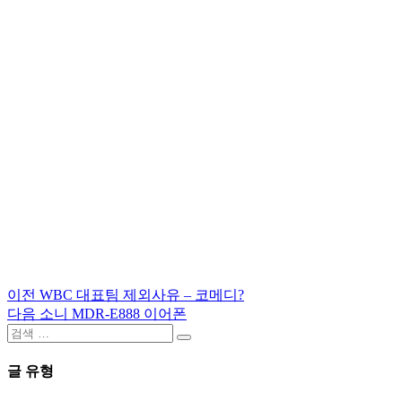
이
이전
WBC 대표팀 제외사유 – 코메디?
글
전
다
다음
소니 MDR-E888 이어폰
탐
검
글:
음
검
색:
글:
색
색
글 유형