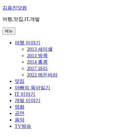
콘
김용진닷컴
텐
여행,맛집,IT,개발
츠
로
메뉴
바
로
여행 이야기
가
2013 세이셸
기
2013 방콕
2014 홍콩
2017 파리
2022 에든버러
맛집
아빠의 육아일기
IT 이야기
개발 이야기
영화
공연
음악
TV방송