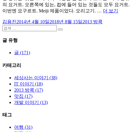
의 요거트. 오른쪽에 있는, 컵에 들어 있는 것들도 모두 요거트.
“2013
이번엔 요구르트. Meiji 제품이었다. 오리고기. …
더 보기
방
글
작
카
김용진
2014년 4월 10일
2018년 8월 15일
2013 방콕
콕
쓴
검
성
테
여
검
이
색:
일
고
행
색
자
리
3
글 유형
일
차
글 (171)
–
콘
카테고리
래
드
세상사는 이야기 (38)
(Conra
IT 이야기 (18)
호
2013 방콕 (17)
텔
맛집 (17)
조
개발 이야기 (13)
식”
태그
여행 (31)