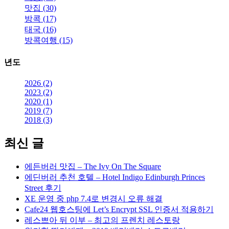
맛집 (30)
타
방콕 (17)
르
태국 (16)
트,
방콕여행 (15)
베
네
년도
시
안
2026 (2)
호
2023 (2)
텔
2020 (1)
–
2019 (7)
2014
2018 (3)
홍
콩
최신 글
여
행
에든버러 맛집 – The Ivy On The Square
2
일
에딘버러 추천 호텔 – Hotel Indigo Edinburgh Princes
차”
Street 후기
XE 운영 중 php 7.4로 변경시 오류 해결
Cafe24 웹호스팅에 Let’s Encrypt SSL 인증서 적용하기
레스쁘아 뒤 이부 – 최고의 프렌치 레스토랑