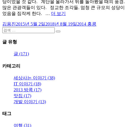
당이었을 것 같다. 계단을 올라가서 뒤를 돌아봤을 때의 풍경.
많은 관광객들이 있다. 정교한 조각들. 엄청 큰 규모의 성당이
“마
었음을 짐작케 한다. …
더 보기
카
글
작
카
김용진
2015년 5월 2일
2018년 8월 19일
2014 홍콩
오
쓴
검
성
테
성
검
이
색:
일
고
도
색
자
리
글 유형
미
니
글 (171)
크
성
카테고리
당,
성
세상사는 이야기 (38)
바
IT 이야기 (18)
울
2013 방콕 (17)
성
맛집 (17)
당,
개발 이야기 (13)
완
탕
태그
면,
에
여행 (31)
그