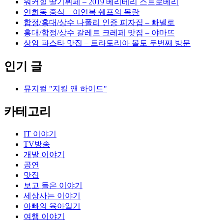
워커힐 딸기뷔페 – 2019 베리베리 스트로베리
연희동 중식 – 이연복 쉐프의 목란
합정/홍대/상수 나폴리 인증 피자집 – 빠넬로
홍대/합정/상수 갈레트 크레페 맛집 – 야마뜨
상암 파스타 맛집 – 트라토리아 몰토 두번째 방문
인기 글
뮤지컬 "지킬 앤 하이드"
카테고리
IT 이야기
TV방송
개발 이야기
공연
맛집
보고 들은 이야기
세상사는 이야기
아빠의 육아일기
여행 이야기