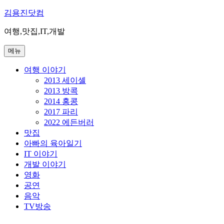
콘
김용진닷컴
텐
여행,맛집,IT,개발
츠
로
메뉴
바
로
여행 이야기
가
2013 세이셸
기
2013 방콕
2014 홍콩
2017 파리
2022 에든버러
맛집
아빠의 육아일기
IT 이야기
개발 이야기
영화
공연
음악
TV방송