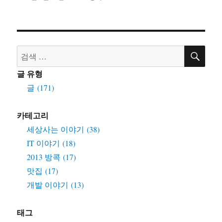
성
테
일
고
자
리
검
검
색
색:
글 유형
글 (171)
카테고리
세상사는 이야기 (38)
IT 이야기 (18)
2013 방콕 (17)
맛집 (17)
개발 이야기 (13)
태그