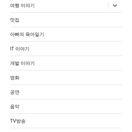
하
여행 이야기
위
메
뉴
맛집
확
장
아빠의 육아일기
IT 이야기
개발 이야기
영화
공연
음악
TV방송