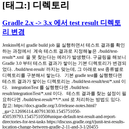
[태그:]
디렉토리
Gradle 2.x -> 3.x 에서 test result 디렉토
리 변경
Jenkins에서 gradle build job 을 실행하면서 테스트 결과를 확인
하는 과정에서 계속 테스트 결과로 지정해놓은 ./build/test-
result/*.xml 을 못 찾는다는 에러가 발생했다. 구글링을 해보니
Gradle 3.0 부터 테스트 결과가 쌓이는 기본 디렉토리가 변경되
었다. ./build/test-result/ 까지는 맞는데, 그 아래로 test 종류별로
디렉토리를 구분해서 쌓는다. 기본 gradle test를 실행했다면
테스트 결과가 쌓이는 디렉토리는 ./build/test-result/test/*.xml 이
다. integrationTest 를 실행했다면 ./build/test-
result/integrationTest/*.xml 이다. 테스트 결과를 찾는 설정이 필
요하다면 ./build/test-result/**/*.xml 로 처리하는 방법도 있다.
참고: https://docs.gradle.org/3.0/release-notes.html?
_ga=2.12696114.407913030.1545751050-
450539793.1545751050#unique-default-test-result-and-report-
directories-for-test-tasks https://discuss.gradle.org/t/junit-test-results-
location-change-between-gradle-2-11-and-3-1/20455