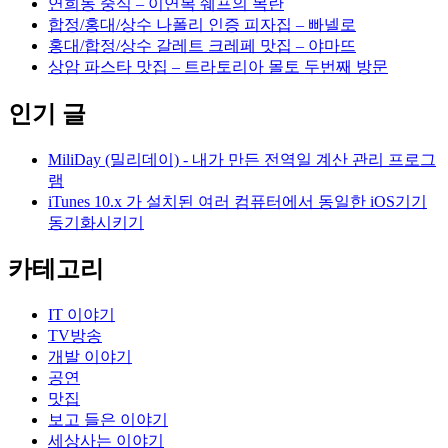
연희동 중식 – 이연복 쉐프의 목란
합정/홍대/상수 나폴리 인증 피자집 – 빠넬로
홍대/합정/상수 갈레트 크레페 맛집 – 야마뜨
상암 파스타 맛집 – 트라토리아 몰토 두번째 방문
인기 글
MiliDay (밀리데이) - 내가 만든 전역일 계산 관리 프로그
램
iTunes 10.x 가 설치된 여러 컴퓨터에서 동일한 iOS기기
동기화시키기
카테고리
IT 이야기
TV방송
개발 이야기
공연
맛집
보고 들은 이야기
세상사는 이야기