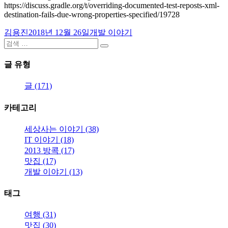
https://discuss.gradle.org/t/overriding-documented-test-reposts-xml-
destination-fails-due-wrong-properties-specified/19728
글
작
카
김용진
2018년 12월 26일
개발 이야기
쓴
검
성
테
검
이
색:
일
고
색
자
리
글 유형
글 (171)
카테고리
세상사는 이야기 (38)
IT 이야기 (18)
2013 방콕 (17)
맛집 (17)
개발 이야기 (13)
태그
여행 (31)
맛집 (30)