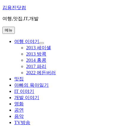
콘
김용진닷컴
텐
여행,맛집,IT,개발
츠
로
메뉴
바
로
여행 이야기
가
하
2013 세이셸
기
위
2013 방콕
메
2014 홍콩
뉴
2017 파리
확
장
2022 에든버러
맛집
아빠의 육아일기
IT 이야기
개발 이야기
영화
공연
음악
TV방송