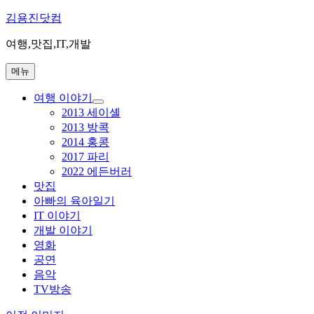
콘
김용진닷컴
텐
여행,맛집,IT,개발
츠
로
메뉴
바
로
여행 이야기
가
하
2013 세이셸
기
위
2013 방콕
메
2014 홍콩
뉴
2017 파리
확
장
2022 에든버러
맛집
아빠의 육아일기
IT 이야기
개발 이야기
영화
공연
음악
TV방송