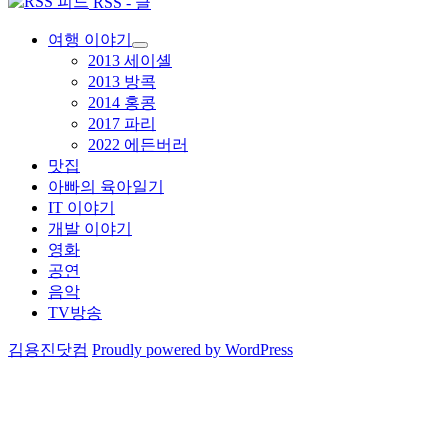
RSS - 글
여행 이야기
하
2013 세이셸
위
2013 방콕
메
2014 홍콩
뉴
2017 파리
확
장
2022 에든버러
맛집
아빠의 육아일기
IT 이야기
개발 이야기
영화
공연
음악
TV방송
김용진닷컴
Proudly powered by WordPress