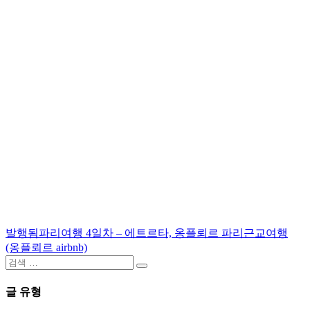
발행됨
파리여행 4일차 – 에트르타, 옹플뢰르 파리근교여행
글
(옹플뢰르 airbnb)
탐
검
검
색:
색
색
글 유형