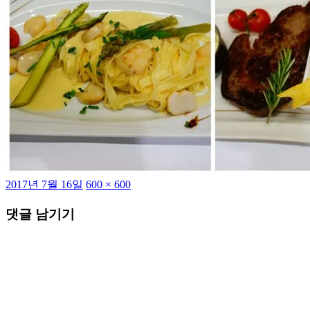
작
전
2017년 7월 16일
600 × 600
성
체
댓글 남기기
일
크
자
기