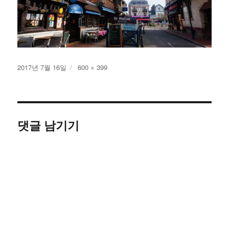
작
전
2017년 7월 16일
600 × 399
성
체
일
크
자
기
댓글 남기기