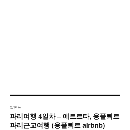
글
발행됨
탐
파리여행 4일차 – 에트르타, 옹플뢰르
파리근교여행 (옹플뢰르 airbnb)
색