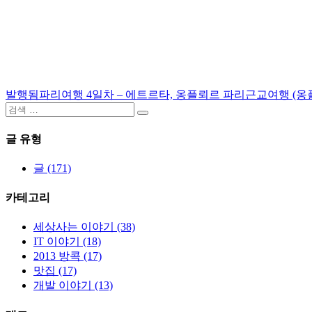
발행됨
파리여행 4일차 – 에트르타, 옹플뢰르 파리근교여행 (옹플뢰르
글
검
탐
검
색:
색
글 유형
색
글 (171)
카테고리
세상사는 이야기 (38)
IT 이야기 (18)
2013 방콕 (17)
맛집 (17)
개발 이야기 (13)