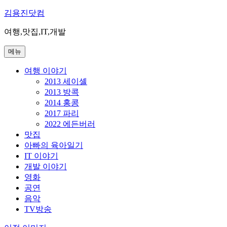
콘
김용진닷컴
텐
여행,맛집,IT,개발
츠
로
메뉴
바
로
여행 이야기
가
2013 세이셸
기
2013 방콕
2014 홍콩
2017 파리
2022 에든버러
맛집
아빠의 육아일기
IT 이야기
개발 이야기
영화
공연
음악
TV방송