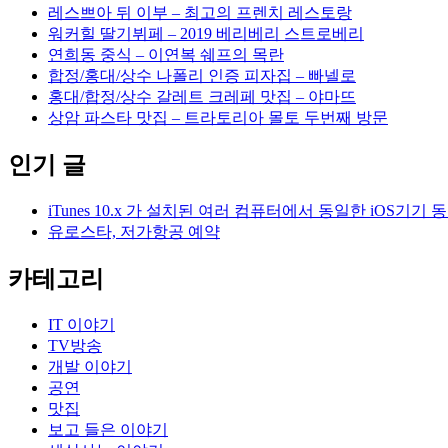
레스쁘아 뒤 이부 – 최고의 프렌치 레스토랑
워커힐 딸기뷔페 – 2019 베리베리 스트로베리
연희동 중식 – 이연복 쉐프의 목란
합정/홍대/상수 나폴리 인증 피자집 – 빠넬로
홍대/합정/상수 갈레트 크레페 맛집 – 야마뜨
상암 파스타 맛집 – 트라토리아 몰토 두번째 방문
인기 글
iTunes 10.x 가 설치된 여러 컴퓨터에서 동일한 iOS기
유로스타, 저가항공 예약
카테고리
IT 이야기
TV방송
개발 이야기
공연
맛집
보고 들은 이야기