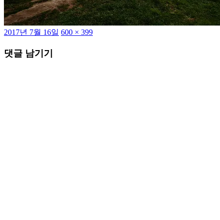
작
전
2017년 7월 16일
600 × 399
성
체
댓글 남기기
일
크
자
기